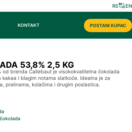
ISTRIBUTER CERMAT SLADOLEDA ZA 2026
RS
EN
KONTAKT
POSTANI KUPAC
DA 53,8% 2,5 KG
od brenda Callebaut je visokokvalitetna čokolada
kakaa i blagim notama slatkoće. Idealna je za
, pralinama, kolačima i drugim poslastica.
da
 čokolada