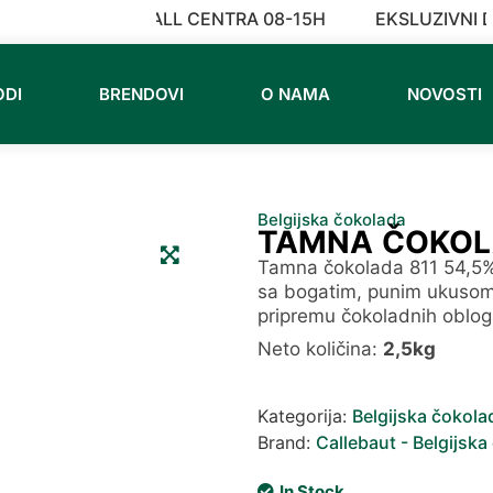
RADNO VREME CALL CENTRA 08-15H
EKSLUZIVNI D
ODI
BRENDOVI
O NAMA
NOVOSTI
Belgijska čokolada
TAMNA ČOKOLA
Tamna čokolada 811 54,5% 
sa bogatim, punim ukusom 
pripremu čokoladnih obloga
Neto količina:
2,5kg
Kategorija:
Belgijska čokola
Brand:
Callebaut - Belgijska
In Stock