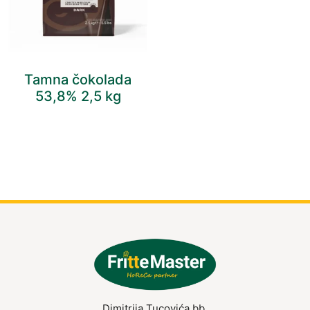
Tamna čokolada
53,8% 2,5 kg
Dimitrija Tucovića bb,