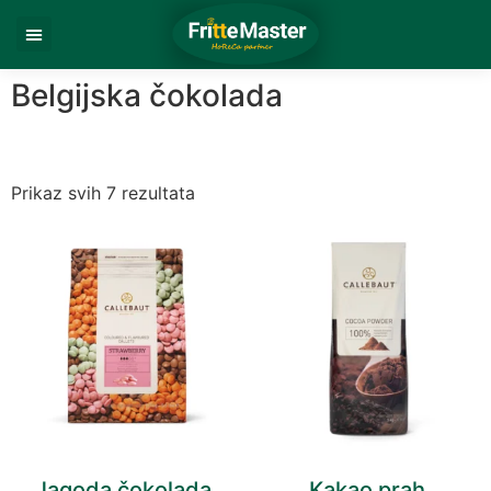
Belgijska čokolada
Prikaz svih 7 rezultata
Jagoda čokolada
Kakao prah