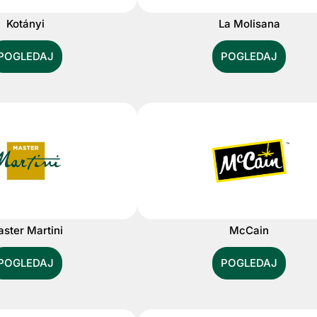
Kotányi
La Molisana
POGLEDAJ
POGLEDAJ
ster Martini
McCain
POGLEDAJ
POGLEDAJ