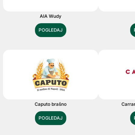
AIA Wudy
POGLEDAJ
Caputo brašno
Carra
POGLEDAJ