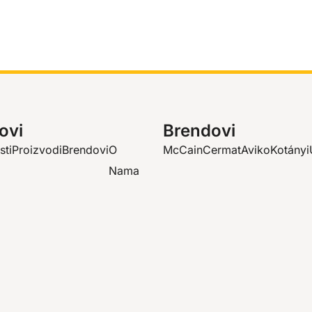
ovi
Brendovi
sti
Proizvodi
Brendovi
O
McCain
Cermat
Aviko
Kotányi
Nama