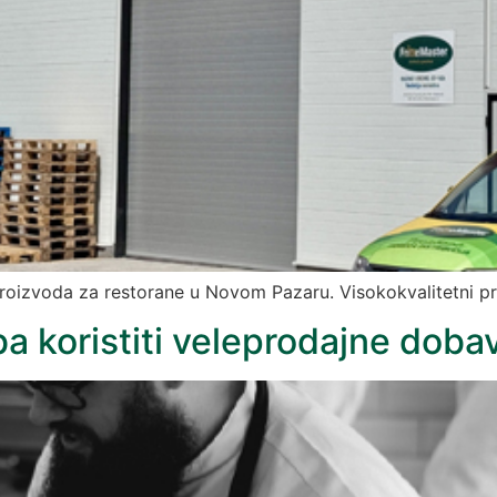
 proizvoda za restorane u Novom Pazaru. Visokokvalitetni p
ba koristiti veleprodajne doba