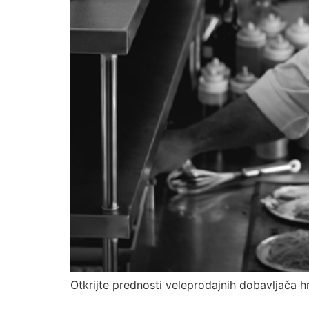
Otkrijte prednosti veleprodajnih dobavljača hr