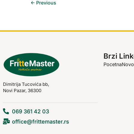
←
Previous
Brzi Link
Pocetna
Novo
Dimitrija Tucovića bb,
Novi Pazar, 36300
069 361 42 03
office@frittemaster.rs