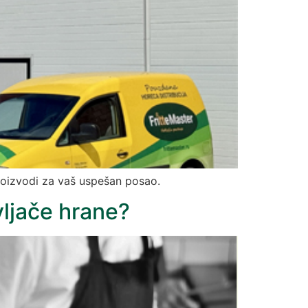
roizvodi za vaš uspešan posao.
vljače hrane?