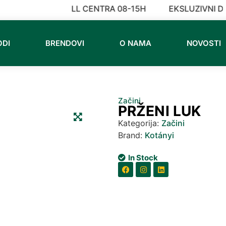
ADNO VREME CALL CENTRA 08-15H
EKSLUZIVNI DI
ODI
BRENDOVI
O NAMA
NOVOSTI
Začini
PRŽENI LUK
Kategorija:
Začini
Brand:
Kotányi
In Stock