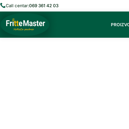
R
Call centar:
069 361 42 03
PROIZV