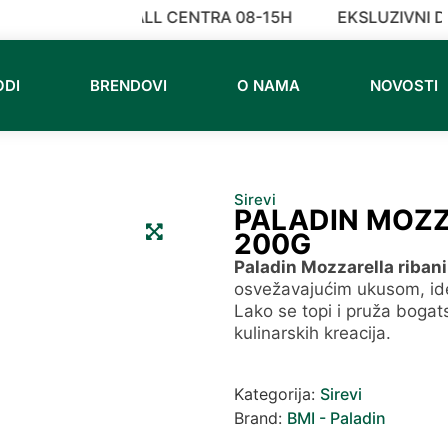
RADNO VREME CALL CENTRA 08-15H
EKSLUZIVNI DI
ODI
BRENDOVI
O NAMA
NOVOSTI
Sirevi
PALADIN MOZZ
200G
Paladin Mozzarella riban
osvežavajućim ukusom, idea
Lako se topi i pruža bogat
kulinarskih kreacija.
Kategorija:
Sirevi
Brand:
BMI - Paladin