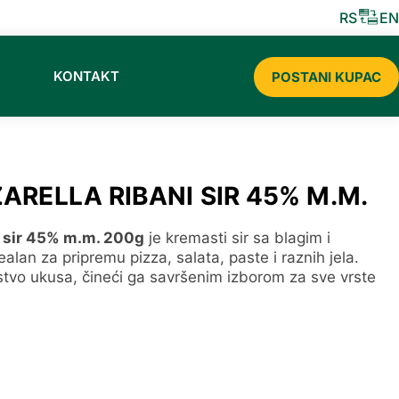
STRIBUTER CERMAT SLADOLEDA ZA 2026
RS
EN
KONTAKT
POSTANI KUPAC
ARELLA RIBANI SIR 45% M.M.
i sir 45% m.m. 200g
je kremasti sir sa blagim i
lan za pripremu pizza, salata, paste i raznih jela.
stvo ukusa, čineći ga savršenim izborom za sve vrste