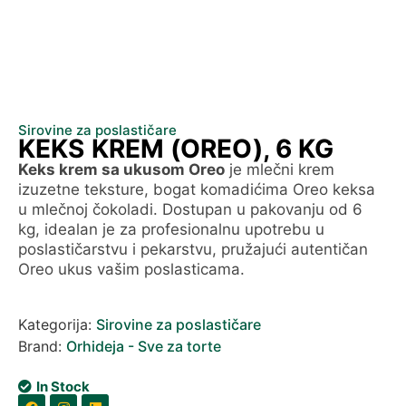
Sirovine za poslastičare
KEKS KREM (OREO), 6 KG
Keks krem sa ukusom Oreo
je mlečni krem
izuzetne teksture, bogat komadićima Oreo keksa
u mlečnoj čokoladi. Dostupan u pakovanju od 6
kg, idealan je za profesionalnu upotrebu u
poslastičarstvu i pekarstvu, pružajući autentičan
Oreo ukus vašim poslasticama.
Kategorija:
Sirovine za poslastičare
Brand:
Orhideja - Sve za torte
In Stock