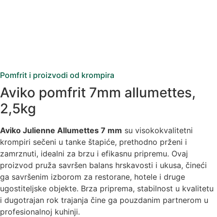
Pomfrit i proizvodi od krompira
Aviko pomfrit 7mm allumettes,
2,5kg
Aviko Julienne Allumettes 7 mm
su visokokvalitetni
krompiri sečeni u tanke štapiće, prethodno prženi i
zamrznuti, idealni za brzu i efikasnu pripremu. Ovaj
proizvod pruža savršen balans hrskavosti i ukusa, čineći
ga savršenim izborom za restorane, hotele i druge
ugostiteljske objekte. Brza priprema, stabilnost u kvalitetu
i dugotrajan rok trajanja čine ga pouzdanim partnerom u
profesionalnoj kuhinji.