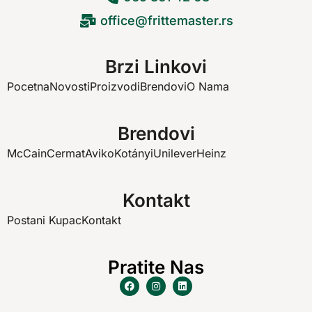
office@frittemaster.rs
Brzi Linkovi
Pocetna
Novosti
Proizvodi
Brendovi
O Nama
Brendovi
McCain
Cermat
Aviko
Kotányi
Unilever
Heinz
Kontakt
Postani Kupac
Kontakt
Pratite Nas