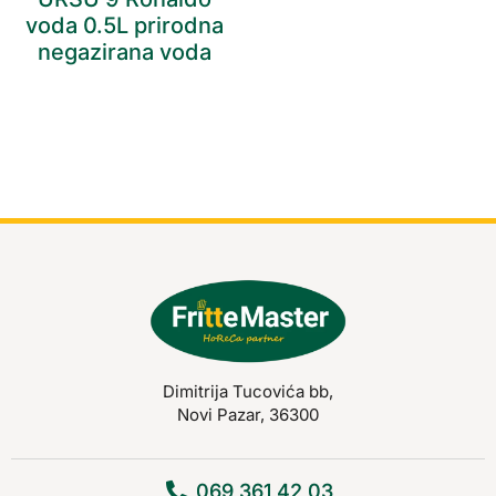
voda 0.5L prirodna
negazirana voda
Dimitrija Tucovića bb,
Novi Pazar, 36300
069 361 42 03