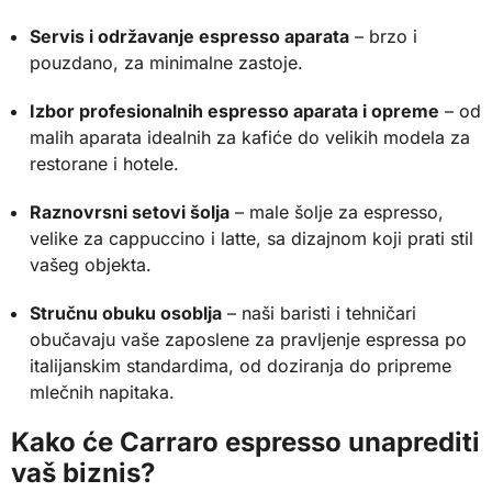
Servis i održavanje espresso aparata
– brzo i
pouzdano, za minimalne zastoje.
Izbor profesionalnih espresso aparata i opreme
– od
malih aparata idealnih za kafiće do velikih modela za
restorane i hotele.
Raznovrsni setovi šolja
– male šolje za espresso,
velike za cappuccino i latte, sa dizajnom koji prati stil
vašeg objekta.
Stručnu obuku osoblja
– naši baristi i tehničari
obučavaju vaše zaposlene za pravljenje espressa po
italijanskim standardima, od doziranja do pripreme
mlečnih napitaka.
Kako će Carraro espresso unaprediti
vaš biznis?