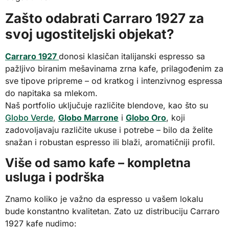
Zašto odabrati Carraro 1927 za
svoj ugostiteljski objekat?
Carraro 1927
donosi klasičan italijanski espresso sa
pažljivo biranim mešavinama zrna kafe, prilagođenim za
sve tipove pripreme – od kratkog i intenzivnog espressa
do napitaka sa mlekom.
Naš portfolio uključuje različite blendove, kao što su
Globo Verde
,
Globo Marrone
i
Globo Oro
, koji
zadovoljavaju različite ukuse i potrebe – bilo da želite
snažan i robustan espresso ili blaži, aromatičniji profil.
Više od samo kafe – kompletna
usluga i podrška
Znamo koliko je važno da espresso u vašem lokalu
bude konstantno kvalitetan. Zato uz distribuciju Carraro
1927 kafe nudimo: