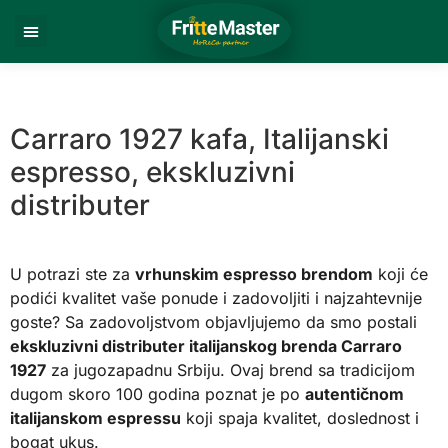
Carraro 1927 kafa, Italijanski
espresso, ekskluzivni
distributer
U potrazi ste za
vrhunskim espresso brendom
koji će
podići kvalitet vaše ponude i zadovoljiti i najzahtevnije
goste? Sa zadovoljstvom objavljujemo da smo postali
ekskluzivni distributer italijanskog brenda Carraro
1927
za jugozapadnu Srbiju. Ovaj brend sa tradicijom
dugom skoro 100 godina poznat je po
autentičnom
italijanskom espressu
koji spaja kvalitet, doslednost i
bogat ukus.