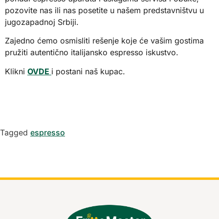
pozovite nas ili nas posetite u našem predstavništvu u
jugozapadnoj Srbiji.
Zajedno ćemo osmisliti rešenje koje će vašim gostima
pružiti autentično italijansko espresso iskustvo.
Klikni
OVDE
i postani naš kupac.
Tagged
espresso