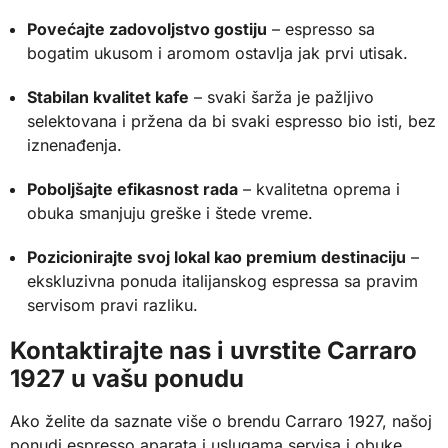
Povećajte zadovoljstvo gostiju
– espresso sa
bogatim ukusom i aromom ostavlja jak prvi utisak.
Stabilan kvalitet kafe
– svaki šarža je pažljivo
selektovana i pržena da bi svaki espresso bio isti, bez
iznenađenja.
Poboljšajte efikasnost rada
– kvalitetna oprema i
obuka smanjuju greške i štede vreme.
Pozicionirajte svoj lokal kao premium destinaciju
–
ekskluzivna ponuda italijanskog espressa sa pravim
servisom pravi razliku.
Kontaktirajte nas i uvrstite Carraro
1927 u vašu ponudu
Ako želite da saznate više o brendu Carraro 1927, našoj
ponudi espresso aparata i uslugama servisa i obuke,