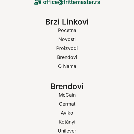
office@frittemaster.rs
Brzi Linkovi
Pocetna
Novosti
Proizvodi
Brendovi
O Nama
Brendovi
McCain
Cermat
Aviko
Kotányi
Unilever