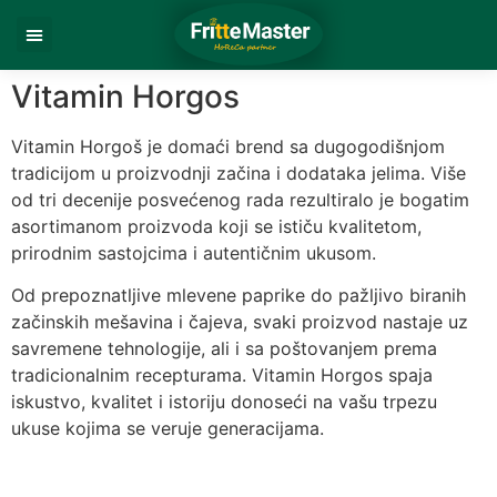
Vitamin Horgos
Vitamin Horgoš je domaći brend sa dugogodišnjom
tradicijom u proizvodnji začina i dodataka jelima. Više
od tri decenije posvećenog rada rezultiralo je bogatim
asortimanom proizvoda koji se ističu kvalitetom,
prirodnim sastojcima i autentičnim ukusom.
Od prepoznatljive mlevene paprike do pažljivo biranih
začinskih mešavina i čajeva, svaki proizvod nastaje uz
savremene tehnologije, ali i sa poštovanjem prema
tradicionalnim recepturama. Vitamin Horgos spaja
iskustvo, kvalitet i istoriju donoseći na vašu trpezu
ukuse kojima se veruje generacijama.