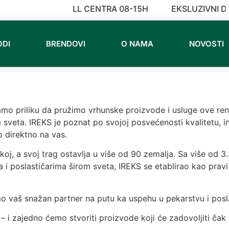
RADNO VREME CALL CENTRA 08-15H
EKSLUZIVNI D
ODI
BRENDOVI
O NAMA
NOVOSTI
amo priliku da pružimo vrhunske proizvode i usluge ove re
m sveta. IREKS je poznat po svojoj posvećenosti kvalitetu, i
o direktno na vas.
j, a svoj trag ostavlja u više od 90 zemalja. Sa više od 
 i poslastičarima širom sveta, IREKS se etablirao kao prav
 vaš snažan partner na putu ka uspehu u pekarstvu i posla
a – i zajedno ćemo stvoriti proizvode koji će zadovoljiti čak