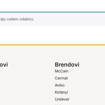
raju vašem odabiru.
ovi
Brendovi
McCain
Cermat
Aviko
Kotányi
Unilever