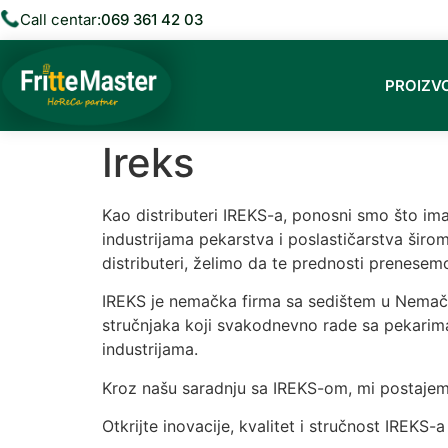
Call centar:
069 361 42 03
PROIZV
Ireks
Kao distributeri IREKS-a, ponosni smo što im
industrijama pekarstva i poslastičarstva širo
distributeri, želimo da te prednosti prenesem
IREKS je nemačka firma sa sedištem u Nemačko
stručnjaka koji svakodnevno rade sa pekarima
industrijama.
Kroz našu saradnju sa IREKS-om, mi postajemo
Otkrijte inovacije, kvalitet i stručnost IREKS-