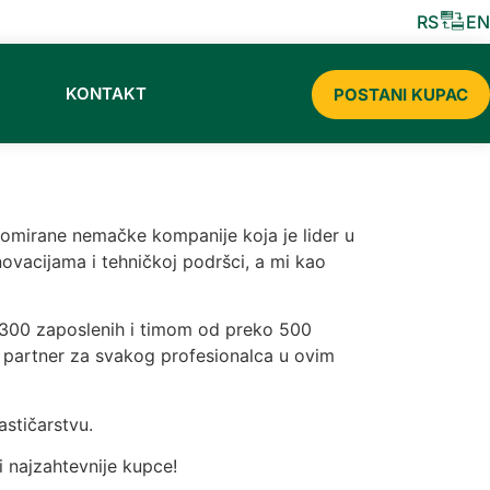
ISTRIBUTER CERMAT SLADOLEDA ZA 2026
RS
EN
KONTAKT
POSTANI KUPAC
nomirane nemačke kompanije koja je lider u
novacijama i tehničkoj podršci, a mi kao
3.300 zaposlenih i timom od preko 500
i partner za svakog profesionalca u ovim
stičarstvu.
 i najzahtevnije kupce!